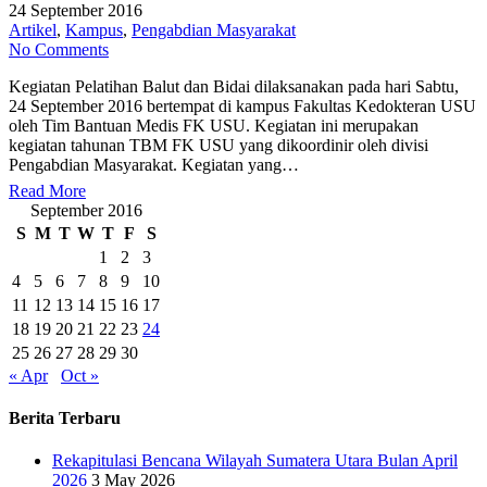
24 September 2016
Artikel
,
Kampus
,
Pengabdian Masyarakat
No Comments
Kegiatan Pelatihan Balut dan Bidai dilaksanakan pada hari Sabtu,
24 September 2016 bertempat di kampus Fakultas Kedokteran USU
oleh Tim Bantuan Medis FK USU. Kegiatan ini merupakan
kegiatan tahunan TBM FK USU yang dikoordinir oleh divisi
Pengabdian Masyarakat. Kegiatan yang…
Read More
September 2016
S
M
T
W
T
F
S
1
2
3
4
5
6
7
8
9
10
11
12
13
14
15
16
17
18
19
20
21
22
23
24
25
26
27
28
29
30
« Apr
Oct »
Berita Terbaru
Rekapitulasi Bencana Wilayah Sumatera Utara Bulan April
2026
3 May 2026