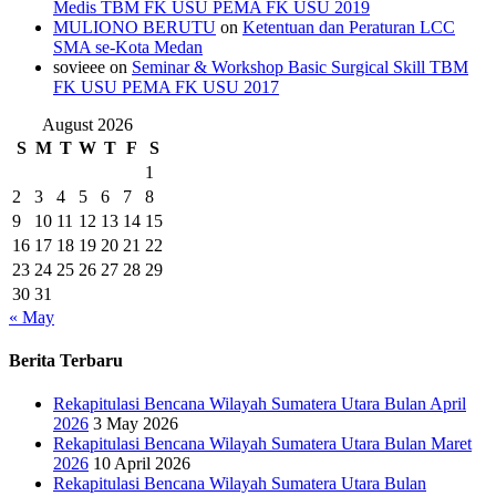
Medis TBM FK USU PEMA FK USU 2019
MULIONO BERUTU
on
Ketentuan dan Peraturan LCC
SMA se-Kota Medan
sovieee
on
Seminar & Workshop Basic Surgical Skill TBM
FK USU PEMA FK USU 2017
August 2026
S
M
T
W
T
F
S
1
2
3
4
5
6
7
8
9
10
11
12
13
14
15
16
17
18
19
20
21
22
23
24
25
26
27
28
29
30
31
« May
Berita Terbaru
Rekapitulasi Bencana Wilayah Sumatera Utara Bulan April
2026
3 May 2026
Rekapitulasi Bencana Wilayah Sumatera Utara Bulan Maret
2026
10 April 2026
Rekapitulasi Bencana Wilayah Sumatera Utara Bulan