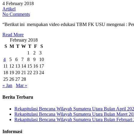
4 February 2018
Artikel
No Comments
“Berikut ini merupakan video edukasi TBM FK USU mengenai : Pe
Read More
February 2018
S
M
T
W
T
F
S
1
2
3
4
5
6
7
8
9
10
11
12
13
14
15
16
17
18
19
20
21
22
23
24
25
26
27
28
« Jan
Mar »
Berita Terbaru
Rekapitulasi Bencana Wilayah Sumatera Utara Bulan April 20
Rekapitulasi Bencana Wilayah Sumatera Utara Bulan Maret 2
Rekapitulasi Bencana Wilayah Sumatera Utara Bulan Februari
Informasi