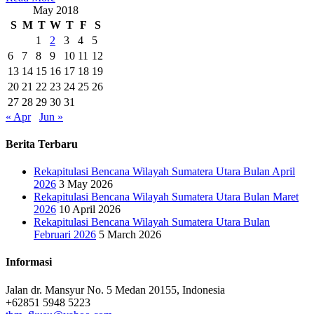
May 2018
S
M
T
W
T
F
S
1
2
3
4
5
6
7
8
9
10
11
12
13
14
15
16
17
18
19
20
21
22
23
24
25
26
27
28
29
30
31
« Apr
Jun »
Berita Terbaru
Rekapitulasi Bencana Wilayah Sumatera Utara Bulan April
2026
3 May 2026
Rekapitulasi Bencana Wilayah Sumatera Utara Bulan Maret
2026
10 April 2026
Rekapitulasi Bencana Wilayah Sumatera Utara Bulan
Februari 2026
5 March 2026
Informasi
Jalan dr. Mansyur No. 5 Medan 20155, Indonesia
+62851 5948 5223