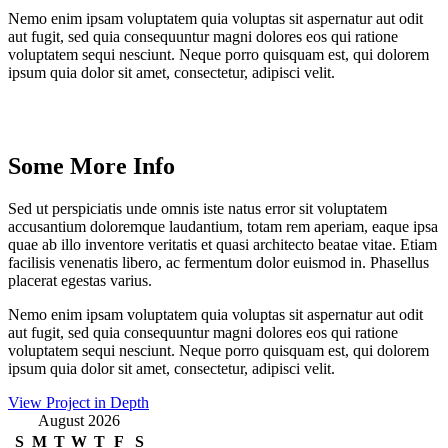
Nemo enim ipsam voluptatem quia voluptas sit aspernatur aut odit
aut fugit, sed quia consequuntur magni dolores eos qui ratione
voluptatem sequi nesciunt. Neque porro quisquam est, qui dolorem
ipsum quia dolor sit amet, consectetur, adipisci velit.
Some More Info
Sed ut perspiciatis unde omnis iste natus error sit voluptatem
accusantium doloremque laudantium, totam rem aperiam, eaque ipsa
quae ab illo inventore veritatis et quasi architecto beatae vitae. Etiam
facilisis venenatis libero, ac fermentum dolor euismod in. Phasellus
placerat egestas varius.
Nemo enim ipsam voluptatem quia voluptas sit aspernatur aut odit
aut fugit, sed quia consequuntur magni dolores eos qui ratione
voluptatem sequi nesciunt. Neque porro quisquam est, qui dolorem
ipsum quia dolor sit amet, consectetur, adipisci velit.
View Project in Depth
August 2026
S
M
T
W
T
F
S