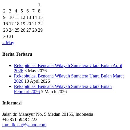
1
2
3
4
5
6
7
8
9
10
11
12
13
14
15
16
17
18
19
20
21
22
23
24
25
26
27
28
29
30
31
« May
Berita Terbaru
Rekapitulasi Bencana Wilayah Sumatera Utara Bulan April
2026
3 May 2026
Rekapitulasi Bencana Wilayah Sumatera Utara Bulan Maret
2026
10 April 2026
Rekapitulasi Bencana Wilayah Sumatera Utara Bulan
Februari 2026
5 March 2026
Informasi
Jalan dr. Mansyur No. 5 Medan 20155, Indonesia
+62851 5948 5223
tbm_fkusu@yahoo.com